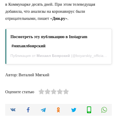
в Коммунарке десять дней. При этом телеведущая
добавила, что анализы на коронавирус были
отрицательными, пишет «
Дни.ру
».
Посмотреть эту публикацию в Instagram
#михаилбоярский
Публикация от
Михаил Боярский
(@boyarskiy_official)
7 Сен
Автор: Виталий Мягкий
Оцените статью