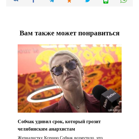
Вам также может понравиться
Собчак удивил срок, который грозит
челябинским анархистам
Журналистку Ксению Собчак возмутило, что