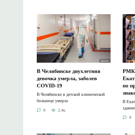
В Челябинске двухлетняя
РМК 
девочка умерла, заболев
Екат
COVID-19
по п
знак
В Челябинске в детской клинической
больнице умерла
В Екат
здание
0
2.4к.
0