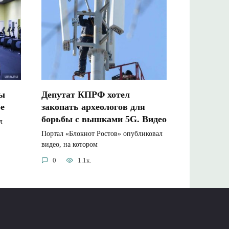
мы
Депутат КПРФ хотел
бе
закопать археологов для
борьбы с вышками 5G. Видео
л
Портал «Блокнот Ростов» опубликовал
видео, на котором
0
1.1к.