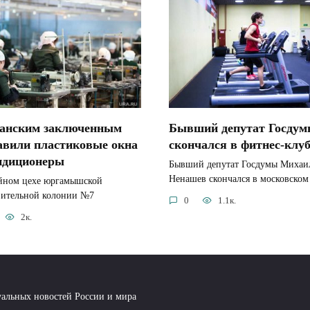
анским заключенным
Бывший депутат Госду
авили пластиковые окна
скончался в фитнес-клу
ндиционеры
Бывший депутат Госдумы Михаи
Ненашев скончался в московском
йном цехе юргамышской
вительной колонии №7
0
1.1к.
2к.
уальных новостей России и мира