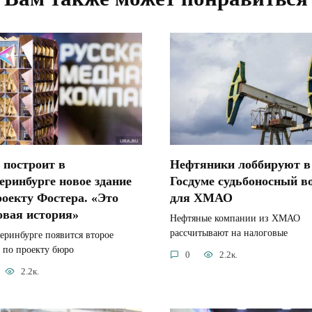
построит в
Нефтяники лоббируют в
еринбурге новое здание
Госдуме судьбоносный в
роекту Фостера. «Это
для ХМАО
овая история»
Нефтяные компании из ХМАО
рассчитывают на налоговые
еринбурге появится второе
 по проекту бюро
0
2.2к.
2.2к.