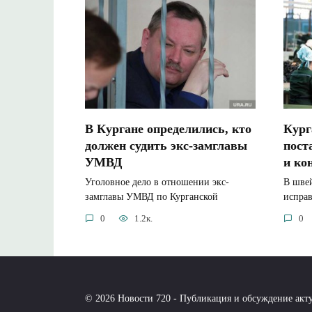
В Кургане определились, кто
Кург
должен судить экс-замглавы
пост
УМВД
и ко
Уголовное дело в отношении экс-
В шве
замглавы УМВД по Курганской
испра
0
1.2к.
0
© 2026 Новости 720 - Публикация и обсуждение акт