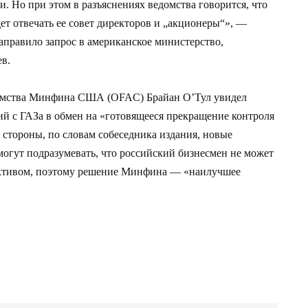
. Но при этом в разъяснениях ведомства говорится, что
ет отвечать ее совет директоров и „акционеры“», —
аправило запрос в американское министерство,
ев.
омства Минфина США (OFAC) Брайан О’Тул увидел
й с ГАЗа в обмен на «готовящееся прекращение контроля
 стороны, по словам собеседника издания, новые
могут подразумевать, что российский бизнесмен не может
 активом, поэтому решение Минфина — «наилучшее