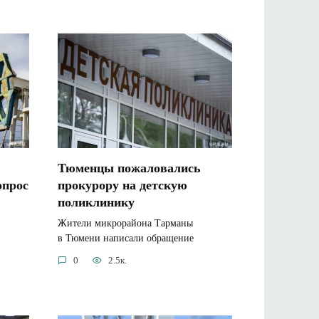
Тюменцы пожаловались
опрос
прокурору на детскую
поликлинику
Жители микрорайона Тарманы
в Тюмени написали обращение
0
2.5к.